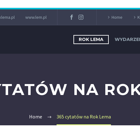
lema.pl
www.lem.pl
Home
K
ROK LEMA
WYDARZE
YTATÓW NA RO
Home
365 cytatów na Rok Lema