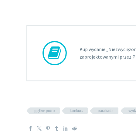


Kup wydanie „Niezwyciężon
zaprojektowanymi przez 
giętkie pióro
konkurs
parafiada
wyda