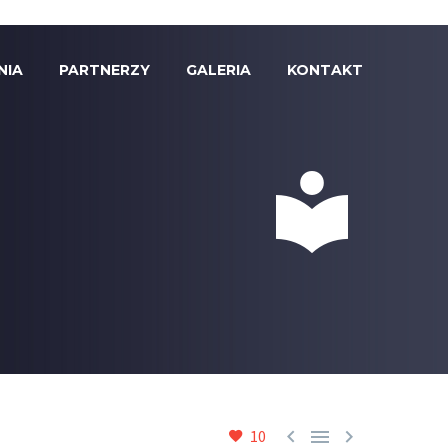
NIA
PARTNERZY
GALERIA
KONTAKT





10