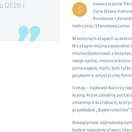
 (2019) i
towarzyszenie Para
S
życia (klasa matur
Konkursie Literac
twórczości Stanisława Lema.
W kolejnych etapach uczestni
W I etapie można swobodnie że
można dyskutować z koncepcja
swoje opinie, można w końcu s
poruszającej myśli, byle tyl
językiem w artystycznej formi
II etap – bajkowy! Autorzy na
krainy, które zaludnią postac
zmiennych kształtach, których
przykładzie „Bajek robotów” 
Niewątpliwie najtrudniejszym
będzie napisanie utworu liter