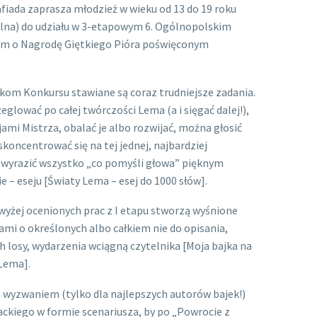
fiada zaprasza młodzież w wieku od 13 do 19 roku
alna) do udziału w 3-etapowym 6. Ogólnopolskim
kim o Nagrodę Giętkiego Pióra poświęconym
kom Konkursu stawiane są coraz trudniejsze zadania.
glować po całej twórczości Lema (a i sięgać dalej!),
mi Mistrza, obalać je albo rozwijać, można głosić
koncentrować się na tej jednej, najbardziej
ko wyrazić wszystko „co pomyśli głowa” pięknym
e – eseju [Światy Lema – esej do 1000 słów].
jwyżej ocenionych prac z I etapu stworzą wyśnione
iami o określonych albo całkiem nie do opisania,
 losy, wydarzenia wciągną czytelnika [Moja bajka na
Lema].
 wyzwaniem (tylko dla najlepszych autorów bajek!)
ackiego w formie scenariusza, by po „Powrocie z