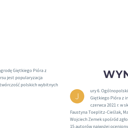
agrodę Giętkiego Pióra z
WYN
rsu jest popularyzacja
 twórczość polskich wybitnych
ury 6. Ogólnopolsk
J
Giętkiego Pióra z i
czerwca 2021 r. w s
Faustyna Toeplitz-Cieślak, 
Wojciech Zemek spośród zgłos
15 autorów najwyżej oceniony