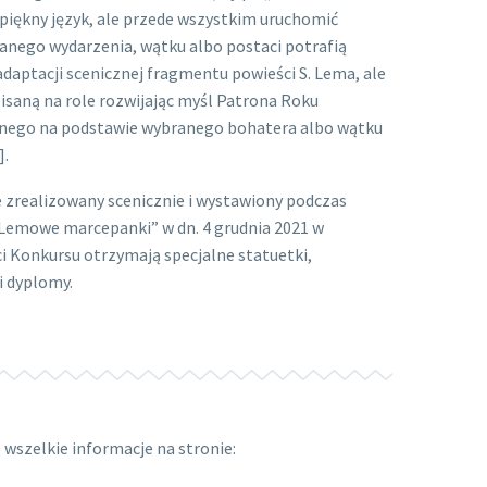
 piękny język, ale przede wszystkim uruchomić
ranego wydarzenia, wątku albo postaci potrafią
adaptacji scenicznej fragmentu powieści S. Lema, ale
isaną na role rozwijając myśl Patrona Roku
alnego na podstawie wybranego bohatera albo wątku
].
e zrealizowany scenicznie i wystawiony podczas
 „Lemowe marcepanki” w dn. 4 grudnia 2021 w
ści Konkursu otrzymają specjalne statuetki,
i dyplomy.
wszelkie informacje na stronie: