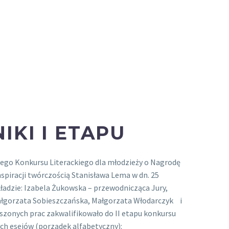
IKI I ETAPU
iego Konkursu Literackiego dla młodzieży o Nagrodę
nspiracji twórczością Stanisława Lema w dn. 25
kładzie: Izabela Żukowska – przewodnicząca Jury,
Małgorzata Sobieszczańska, Małgorzata Włodarczyk i
zonych prac zakwalifikowało do II etapu konkursu
ch esejów (porządek alfabetyczny):