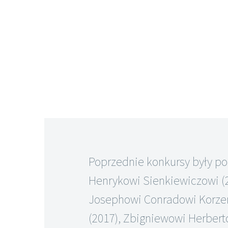
Poprzednie konkursy były p
Henrykowi Sienkiewiczowi (2
Josephowi Conradowi Korz
(2017), Zbigniewowi Herberto