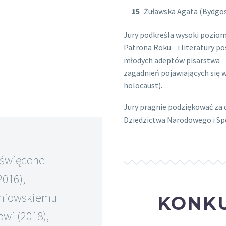
Żuławska Agata (Bydgo
Jury podkreśla wysoki pozio
Patrona Roku i literatury p
młodych adeptów pisarstwa w
zagadnień pojawiających się w
holocaust).
Jury pragnie podziękować za 
Dziedzictwa Narodowego i Spo
oświęcone
016),
eniowskiemu
KONKU
wi (2018),