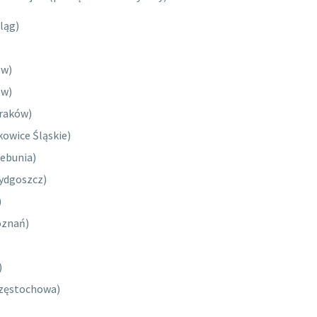
ląg)
ów)
ów)
raków)
owice Śląskie)
ebunia)
Bydgoszcz)
)
oznań)
)
zęstochowa)