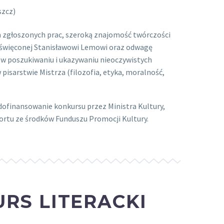
szcz)
m zgłoszonych prac, szeroką znajomość twórczości
oświęconej Stanisławowi Lemowi oraz odwagę
 poszukiwaniu i ukazywaniu nieoczywistych
 pisarstwie Mistrza (filozofia, etyka, moralność,
dofinansowanie konkursu przez Ministra Kultury,
rtu ze środków Funduszu Promocji Kultury.
RS LITERACKI