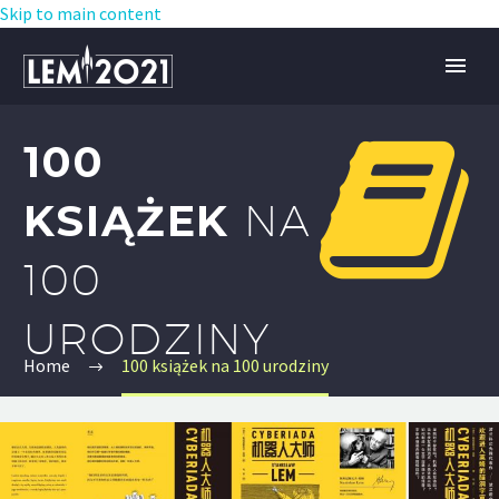
Skip to main content


100
KSIĄŻEK
NA
100
URODZINY
Home
100 książek na 100 urodziny