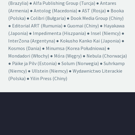
(Brazylia) ● Alfa Publishing Group (Turcja) ● Antares
(Armenia) ● Antolog (Macedonia) ● AST (Rosja) ● Booka
(Polska) ● Colibri (Bułgaria) ● Dook Media Group (Chiny)
● Editorial ART (Rumunia) ● Guomai (Chiny) ● Hayakawa
(Japonia) ● Impedimenta (Hiszpania) ● Insel (Niemcy) ●
InterZona (Argentyna) ● Kokusho Kanko Kai (Japonia) ●
Kosmos (Dania) ● Minumsa (Korea Południowa) ●
Mondadori (Włochy) ● Móra (Węgry) ● Nebula (Chorwacja)
● Päike ja Pilv (Estonia) ● Solum (Norwegia) ● Suhrkamp
(Niemcy) ● Ullstein (Niemcy) ● Wydawnictwo Literackie
(Polska) ● Yilin Press (Chiny)