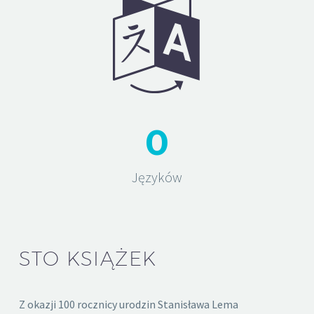


0
Języków
STO KSIĄŻEK
Z okazji 100 rocznicy urodzin Stanisława Lema