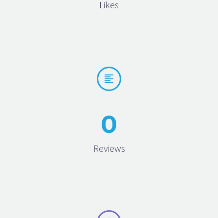
Likes


0
Reviews