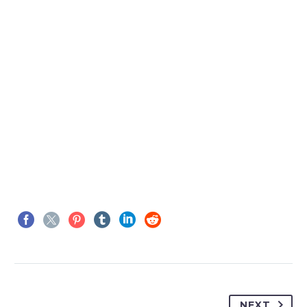

MARCUS FIELDS
Marketing Manager
This powerful theme was optimised to get
the best performance results. Tested with
pagespeed insights &amp; co., it delivers
NEXT