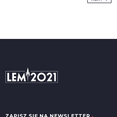
even better results with super cache
&amp; minification.

ZAPISZ SIĘ NA NEWSLETTER