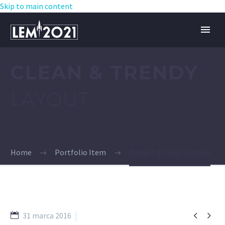
Skip to main content
CLEAN & TRENDY
LAYOUT
Home
Portfolio Item
Modern & Clean (Demo)


31 marca 2016