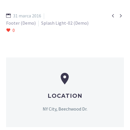


31 marca 2016
Footer (Demo)
Splash Light-02 (Demo)
0


LOCATION
NY City, Beechwood Dr.