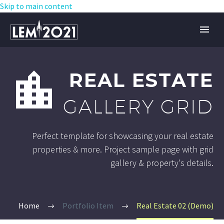
Skip to main content


REAL ESTATE
GALLERY GRID
Perfect template for showcasing your real estate
properties & more. Project sample page with grid
gallery & property's details.
Home
Portfolio Item
Real Estate 02 (Demo)