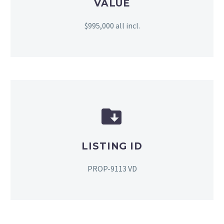
VALUE
$995,000 all incl.


LISTING ID
PROP-9113 VD