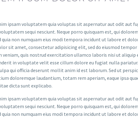
m ipsam voluptatem quia voluptas sit aspernatur aut odit aut fug
voluptatem sequi nesciunt. Neque porro quisquam est, qui dolorem 
ed quia non numquam eius modi tempora incidunt ut labore et do
lor sit amet, consectetur adipisicing elit, sed do eiusmod tempor
 veniam, quis nostrud exercitation ullamco laboris nisi ut aliquip
derit in voluptate velit esse cillum dolore eu fugiat nulla pariatu
culpa qui officia deserunt mollit anim id est laborum. Sed ut persp
ium doloremque laudantium, totam rem aperiam, eaque ipsa quae ab
itae dicta sunt explicabo.
m ipsam voluptatem quia voluptas sit aspernatur aut odit aut fug
voluptatem sequi nesciunt. Neque porro quisquam est, qui dolorem 
ed quia non numquam eius modi tempora incidunt ut labore et do