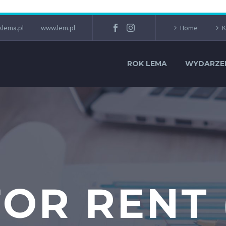
lema.pl
www.lem.pl
Home
K
ROK LEMA
WYDARZE
FOR RENT