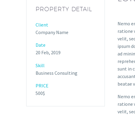
PROPERTY DETAIL
Nemo eni
Client
ratione 
Company Name
velit, s
Date
ipsum do
20 Feb, 2019
ad minim
reprehen
Skill
sunt in 
Business Consulting
accusant
beatae v
PRICE
500$
Nemo eni
ratione 
velit, s