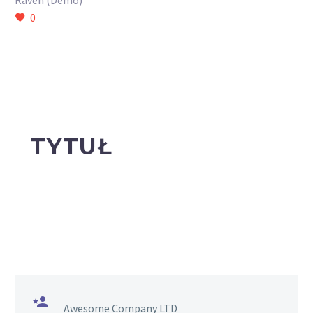
Raven (Demo)
0
TYTUŁ

Awesome Company LTD