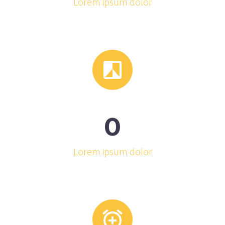
Lorem ipsum dolor


0
Lorem ipsum dolor

