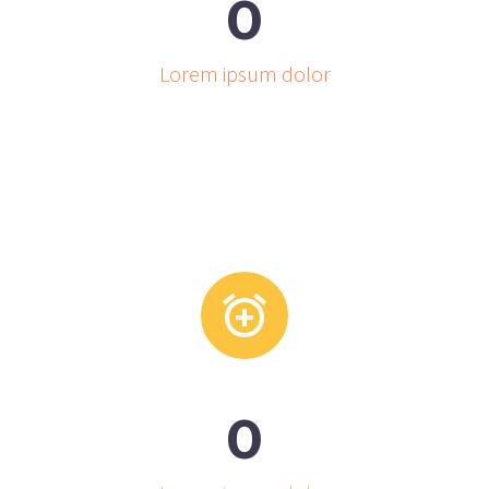
0
Lorem ipsum dolor


0