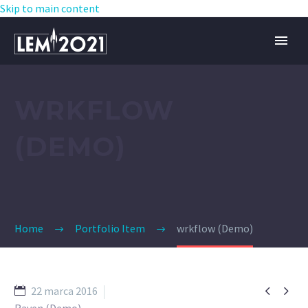
Skip to main content
WRKFLOW
(DEMO)
Home
Portfolio Item
wrkflow (Demo)


22 marca 2016