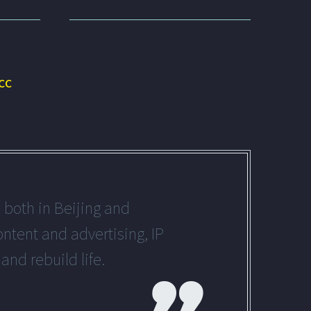
Media
Język:
chiński
cc
 both in Beijing and
ntent and advertising, IP
and rebuild life.