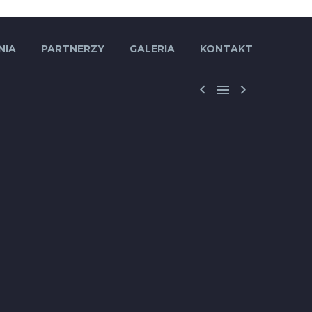
NIA
PARTNERZY
GALERIA
KONTAKT



JA
ERIADA