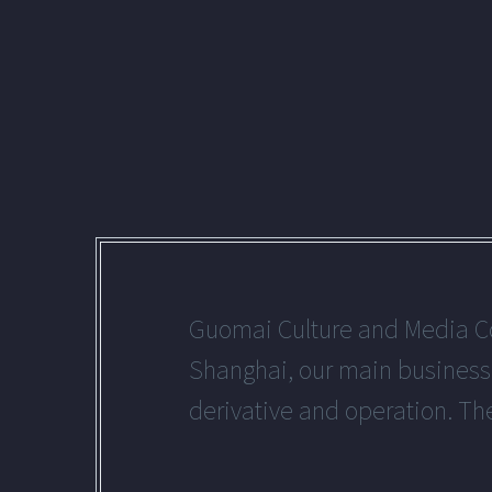
Guomai Culture and Media Co.
Shanghai, our main businesses
derivative and operation. The 