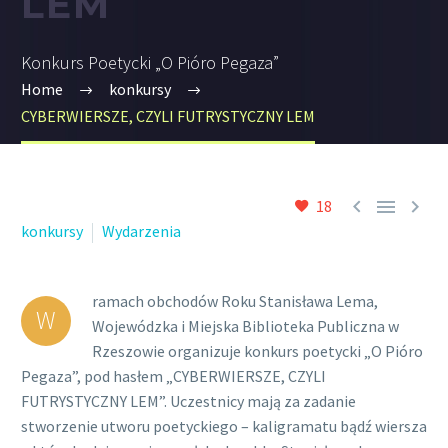
LEM
Konkurs Poetycki „O Pióro Pegaza”
Home
konkursy
CYBERWIERSZE, CZYLI FUTRYSTYCZNY LEM



18
konkursy
Wydarzenia
ramach obchodów Roku Stanisława Lema,
W
Wojewódzka i Miejska Biblioteka Publiczna w
Rzeszowie organizuje konkurs poetycki „O Pióro
Pegaza”, pod hasłem „CYBERWIERSZE, CZYLI
FUTRYSTYCZNY LEM”. Uczestnicy mają za zadanie
stworzenie utworu poetyckiego – kaligramatu bądź wiersza