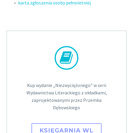
karta zgłoszenia osoby pełnoletniej


Kup wydanie „Niezwyciężonego” w serii
Wydawnictwa Literackiego z okładkami,
zaprojektowanymi przez Przemka
Dębowskiego
KSIĘGARNIA WL