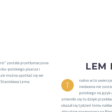
aris” została przetłumaczona
LEM 
acko-polskiego pisarza i
zie można spotkać się we
rudno w to uwierzyć
 Stanisława Lema.
T
niedawna nie zosta
polskiego na język
zmieniło się to dzięki przekła
ukazał się tydzień temu nakł
aktualnie promowana na Międ