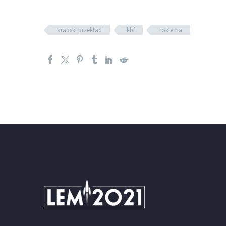
arabski przekład
kbf
roklema