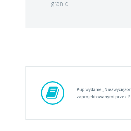
granic.


Kup wydanie „Niezwyciężon
zaprojektowanymi przez 