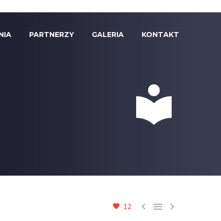
NIA
PARTNERZY
GALERIA
KONTAKT





12