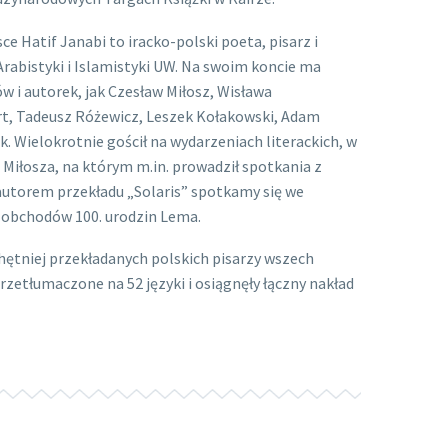
e Hatif Janabi to iracko-polski poeta, pisarz i
rabistyki i Islamistyki UW. Na swoim koncie ma
ów i autorek, jak Czesław Miłosz, Wisława
t, Tadeusz Różewicz, Leszek Kołakowski, Adam
. Wielokrotnie gościł na wydarzeniach literackich, w
Miłosza, na którym m.in. prowadził spotkania z
autorem przekładu „Solaris” spotkamy się we
 obchodów 100. urodzin Lema.
hętniej przekładanych polskich pisarzy wszech
przetłumaczone na 52 języki i osiągnęły łączny nakład