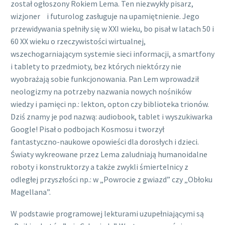
został ogłoszony Rokiem Lema. Ten niezwykły pisarz,
wizjoner i futurolog zasługuje na upamiętnienie. Jego
przewidywania spełniły się w XXI wieku, bo pisał w latach 50 i
60 XX wieku o rzeczywistości wirtualnej,
wszechogarniającym systemie sieci informacji, a smartfony
i tablety to przedmioty, bez których niektórzy nie
wyobrażają sobie funkcjonowania. Pan Lem wprowadził
neologizmy na potrzeby nazwania nowych nośników
wiedzy i pamięci np.: lekton, opton czy biblioteka trionów.
Dziś znamy je pod nazwą: audiobook, tablet i wyszukiwarka
Google! Pisał o podbojach Kosmosu i tworzył
fantastyczno-naukowe opowieści dla dorosłych i dzieci.
Światy wykreowane przez Lema zaludniają humanoidalne
roboty i konstruktorzy a także zwykli śmiertelnicy z
odległej przyszłości np.: w „Powrocie z gwiazd” czy „Obłoku
Magellana”.
W podstawie programowej lekturami uzupełniającymi są