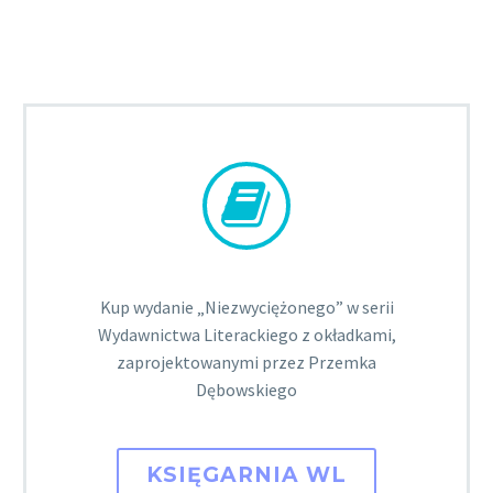


Kup wydanie „Niezwyciężonego” w serii
Wydawnictwa Literackiego z okładkami,
zaprojektowanymi przez Przemka
Dębowskiego
KSIĘGARNIA WL