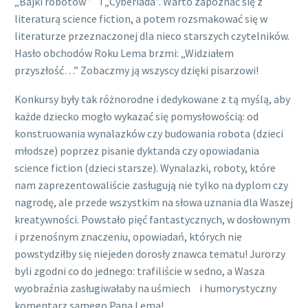
„Bajki robotów” i „Cyberiada”. Warto zapoznać się z
literaturą science fiction, a potem rozsmakować się w
literaturze przeznaczonej dla nieco starszych czytelników.
Hasło obchodów Roku Lema brzmi: „Widziałem
przyszłość…” Zobaczmy ją wszyscy dzięki pisarzowi!
Konkursy były tak różnorodne i dedykowane z tą myślą, aby
każde dziecko mogło wykazać się pomysłowością: od
konstruowania wynalazków czy budowania robota (dzieci
młodsze) poprzez pisanie dyktanda czy opowiadania
science fiction (dzieci starsze). Wynalazki, roboty, które
nam zaprezentowaliście zasługują nie tylko na dyplom czy
nagrodę, ale przede wszystkim na słowa uznania dla Waszej
kreatywności. Powstało pięć fantastycznych, w dosłownym
i przenośnym znaczeniu, opowiadań, których nie
powstydziłby się niejeden dorosły znawca tematu! Jurorzy
byli zgodni co do jednego: trafiliście w sedno, a Wasza
wyobraźnia zasługiwałaby na uśmiech i humorystyczny
komentarz samego Pana Lema!