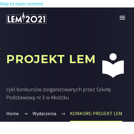
Skip to main content


PROJEKT LEM
cykl konkursów zorganizowanych przez Szkołę
Podstawową nr 3 w Kłodzku
Home
Wydarzenia
KONKURS: PROJEKT LEM