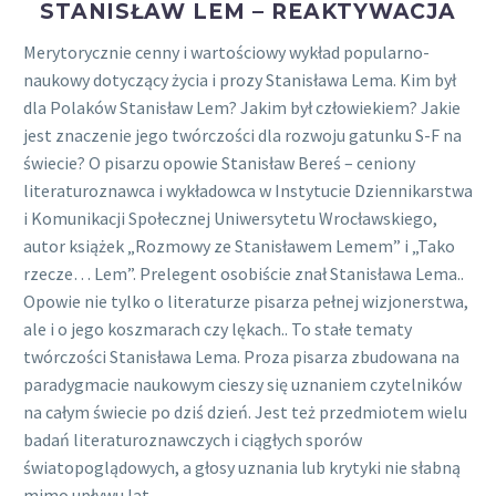
STANISŁAW LEM – REAKTYWACJA
Merytorycznie cenny i wartościowy wykład popularno-
naukowy dotyczący życia i prozy Stanisława Lema. Kim był
dla Polaków Stanisław Lem? Jakim był człowiekiem? Jakie
jest znaczenie jego twórczości dla rozwoju gatunku S-F na
świecie? O pisarzu opowie Stanisław Bereś – ceniony
literaturoznawca i wykładowca w Instytucie Dziennikarstwa
i Komunikacji Społecznej Uniwersytetu Wrocławskiego,
autor książek „Rozmowy ze Stanisławem Lemem” i „Tako
rzecze… Lem”. Prelegent osobiście znał Stanisława Lema..
Opowie nie tylko o literaturze pisarza pełnej wizjonerstwa,
ale i o jego koszmarach czy lękach.. To stałe tematy
twórczości Stanisława Lema. Proza pisarza zbudowana na
paradygmacie naukowym cieszy się uznaniem czytelników
na całym świecie po dziś dzień. Jest też przedmiotem wielu
badań literaturoznawczych i ciągłych sporów
światopoglądowych, a głosy uznania lub krytyki nie słabną
mimo upływu lat.