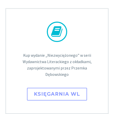


Kup wydanie „Niezwyciężonego” w serii
Wydawnictwa Literackiego z okładkami,
zaprojektowanymi przez Przemka
Dębowskiego
KSIĘGARNIA WL