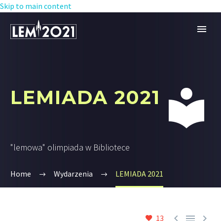
Skip to main content


LEMIADA 2021
"lemowa" olimpiada w Bibliotece
Home
Wydarzenia
LEMIADA 2021



13