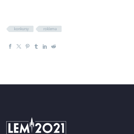
konkursy
roklema