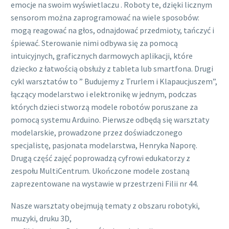
emocje na swoim wyświetlaczu . Roboty te, dzięki licznym
sensorom można zaprogramować na wiele sposobów:
mogą reagować na głos, odnajdować przedmioty, tańczyć i
śpiewać. Sterowanie nimi odbywa się za pomocą
intuicyjnych, graficznych darmowych aplikacji, które
dziecko z łatwością obsłuży z tableta lub smartfona. Drugi
cykl warsztatów to ” Budujemy z Trurlem i Klapaucjuszem”,
łączący modelarstwo i elektronikę w jednym, podczas
których dzieci stworzą modele robotów poruszane za
pomocą systemu Arduino. Pierwsze odbędą się warsztaty
modelarskie, prowadzone przez doświadczonego
specjalistę, pasjonata modelarstwa, Henryka Naporę.
Drugą część zajęć poprowadzą cyfrowi edukatorzy z
zespołu MultiCentrum. Ukończone modele zostaną
zaprezentowane na wystawie w przestrzeni Filii nr 44.
Nasze warsztaty obejmują tematy z obszaru robotyki,
muzyki, druku 3D,