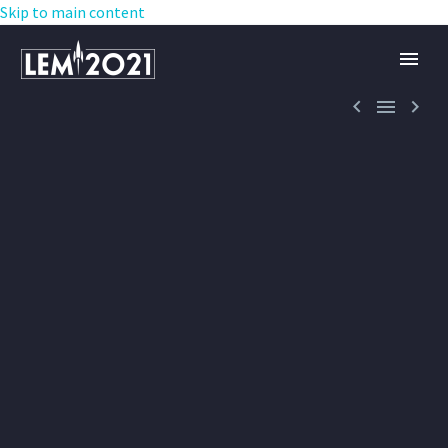
Skip to main content



POLSKA EDYCJA
NIEZWYCIĘŻONY