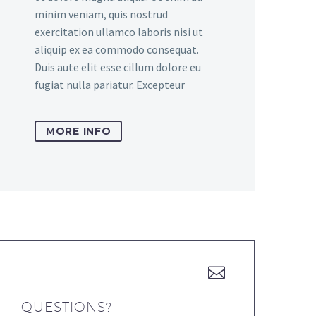
minim veniam, quis nostrud
exercitation ullamco laboris nisi ut
aliquip ex ea commodo consequat.
Duis aute elit esse cillum dolore eu
fugiat nulla pariatur. Excepteur
MORE INFO


QUESTIONS?