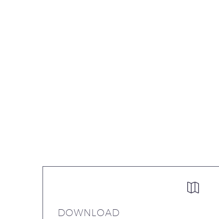


DOWNLOAD