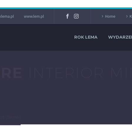
lema.pl
www.lem.pl
Home
K
ROK LEMA
WYDARZE
URE
INTERIOR MI
ect (Demo)