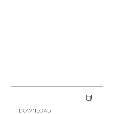


DOWNLOAD