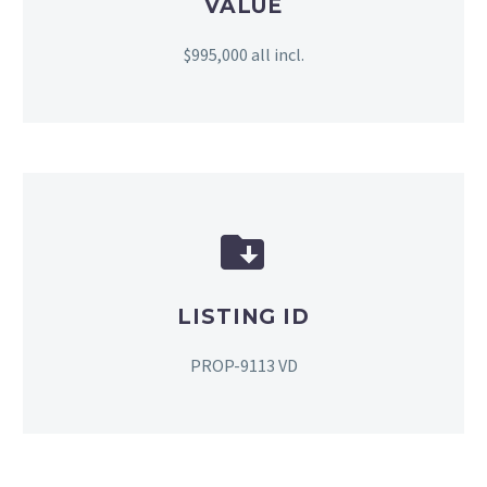
VALUE
$995,000 all incl.


LISTING ID
PROP-9113 VD