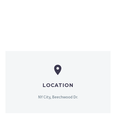


LOCATION
NY City, Beechwood Dr.