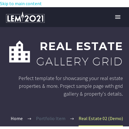
Skip to main content


REAL ESTATE
GALLERY GRID
Perfect template for showcasing your real estate
properties & more. Project sample page with grid
gallery & property's details.
Home
Portfolio Item
Real Estate 02 (Demo)