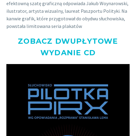
efektowną szatę graficzną odpowiada Jakub Woynarowski,
ilustrator, artysta wizualny, laureat Paszportu Polityki. Na
kanwie grafik, które przygotował do obydwu słuchowiska,
powstała limitowana seria plakatów
ZOBACZ DWUPŁYTOWE
WYDANIE CD