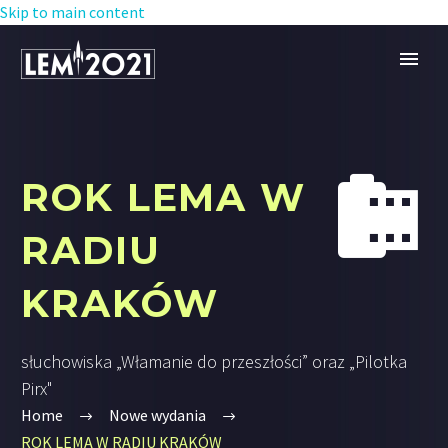
Skip to main content


ROK LEMA W
RADIU
KRAKÓW
słuchowiska „Włamanie do przeszłości” oraz „Pilotka
Pirx"
Home
Nowe wydania
ROK LEMA W RADIU KRAKÓW