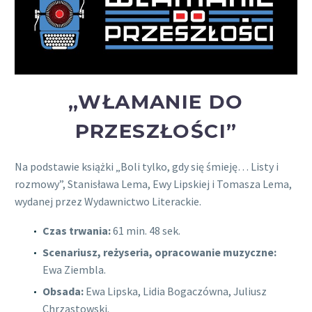
„WŁAMANIE DO
PRZESZŁOŚCI”
Na podstawie książki „Boli tylko, gdy się śmieję… Listy i
rozmowy”, Stanisława Lema, Ewy Lipskiej i Tomasza Lema,
wydanej przez Wydawnictwo Literackie.
Czas trwania:
61 min. 48 sek.
Scenariusz, reżyseria, opracowanie muzyczne:
Ewa Ziembla.
Obsada:
Ewa Lipska, Lidia Bogaczówna, Juliusz
Chrząstowski.