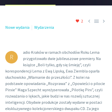



2
Nowe wydania
Wydarzenia
adio Kraków w ramach obchodów Roku Lema
R
przygotowało dwie jubileuszowe premiery. Na
książce „Boli tylko, gdy się śmieję”, czyli
korespondencji Lema z Ewą Lipską, Ewa Ziembla oparła
słuchowisko „Włamanie do przeszłości”. Z kolei na
podstawie opowiadania „Rozprawa” z „Opowieści o pilocie
Pirxie” Maga Szpecht wyreżyserowała „Pilotkę Pirx”, czyli
rozważania o lękach, jakie budzi w nas rozwój sztucznej
inteligencji. Obydwie produkcje zostały wydane w postaci
ekskluzywnego kolekcjonerskiego dwupaku CD. Za jego