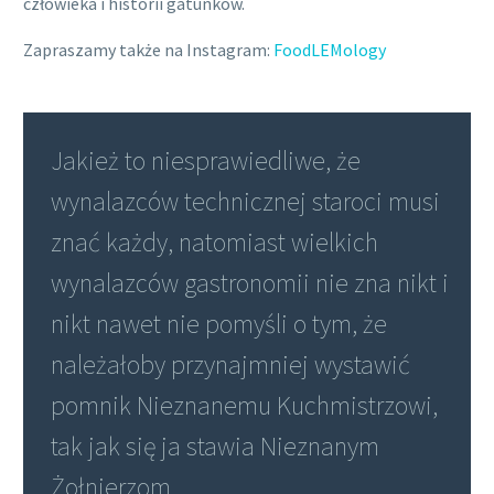
człowieka i historii gatunków.
Zapraszamy także na Instagram:
FoodLEMology
Jakież to niesprawiedliwe, że
wynalazców technicznej staroci musi
znać każdy, natomiast wielkich
wynalazców gastronomii nie zna nikt i
nikt nawet nie pomyśli o tym, że
należałoby przynajmniej wystawić
pomnik Nieznanemu Kuchmistrzowi,
tak jak się ja stawia Nieznanym
Żołnierzom.