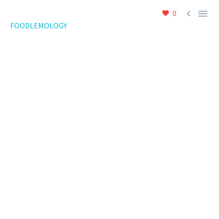


0
FOODLEMOLOGY