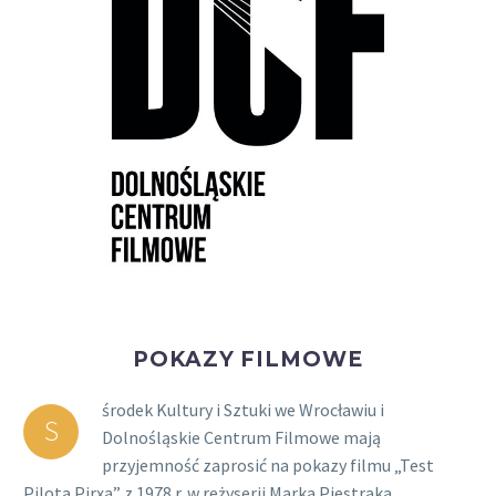
POKAZY FILMOWE
środek Kultury i Sztuki we Wrocławiu i
S
Dolnośląskie Centrum Filmowe mają
przyjemność zaprosić na pokazy filmu „Test
Pilota Pirxa” z 1978 r. w reżyserii Marka Piestraka.