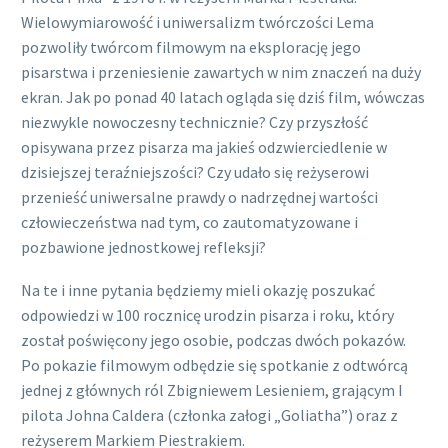
Wielowymiarowość i uniwersalizm twórczości Lema
pozwoliły twórcom filmowym na eksplorację jego
pisarstwa i przeniesienie zawartych w nim znaczeń na duży
ekran. Jak po ponad 40 latach ogląda się dziś film, wówczas
niezwykle nowoczesny technicznie? Czy przyszłość
opisywana przez pisarza ma jakieś odzwierciedlenie w
dzisiejszej teraźniejszości? Czy udało się reżyserowi
przenieść uniwersalne prawdy o nadrzędnej wartości
człowieczeństwa nad tym, co zautomatyzowane i
pozbawione jednostkowej refleksji?
Na te i inne pytania będziemy mieli okazję poszukać
odpowiedzi w 100 rocznicę urodzin pisarza i roku, który
został poświęcony jego osobie, podczas dwóch pokazów.
Po pokazie filmowym odbędzie się spotkanie z odtwórcą
jednej z głównych ról Zbigniewem Lesieniem, grającym I
pilota Johna Caldera (członka załogi „Goliatha”) oraz z
reżyserem Markiem Piestrakiem.