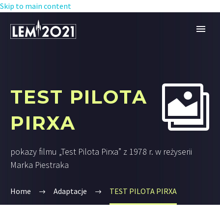
Skip to main content


TEST PILOTA
PIRXA
pokazy filmu „Test Pilota Pirxa” z 1978 r. w reżyserii
Marka Piestraka
Home
Adaptacje
TEST PILOTA PIRXA