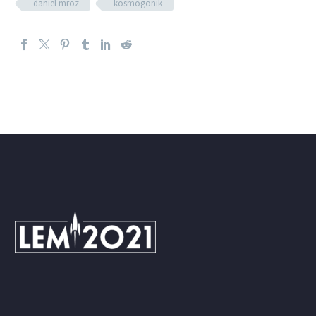
daniel mroz
kosmogonik