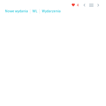



4
Nowe wydania
WL
Wydarzenia