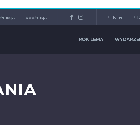
lema.pl
www.lem.pl
Home
K
ROK LEMA
WYDARZE
NIA