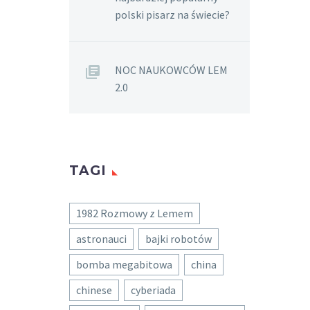
polski pisarz na świecie?
NOC NAUKOWCÓW LEM
2.0
TAGI
1982 Rozmowy z Lemem
astronauci
bajki robotów
bomba megabitowa
china
chinese
cyberiada