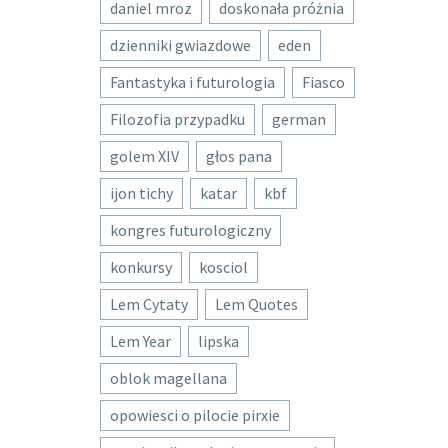
daniel mroz
doskonała próżnia
dzienniki gwiazdowe
eden
Fantastyka i futurologia
Fiasco
Filozofia przypadku
german
golem XIV
głos pana
ijon tichy
katar
kbf
kongres futurologiczny
konkursy
kosciol
Lem Cytaty
Lem Quotes
Lem Year
lipska
oblok magellana
opowiesci o pilocie pirxie