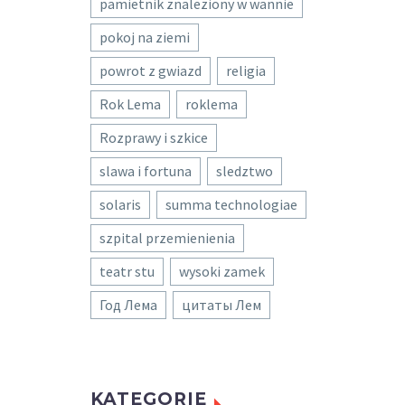
pamietnik znaleziony w wannie
pokoj na ziemi
powrot z gwiazd
religia
Rok Lema
roklema
Rozprawy i szkice
slawa i fortuna
sledztwo
solaris
summa technologiae
szpital przemienienia
teatr stu
wysoki zamek
Год Лема
цитаты Лем
KATEGORIE