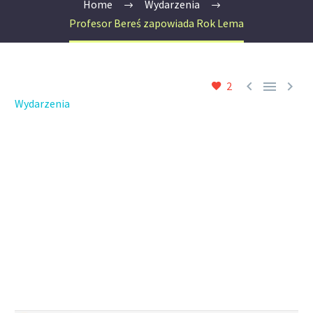
Home
Wydarzenia
Profesor Bereś zapowiada Rok Lema



2
Wydarzenia