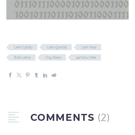
Lem Cytaty
Lem Quotes
Lem Year
Rok Lema
Год Лема
цитаты Лем
COMMENTS
(2)