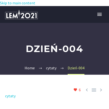
Skip to main content
DZIEŃ-004
Home
cytaty
Dzień-004



6
cytaty