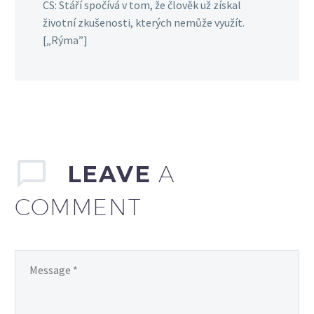
CS: Stáří spočívá v tom, že člověk už získal
životní zkušenosti, kterých nemůže využít.
[„Rýma”]
LEAVE
A
COMMENT