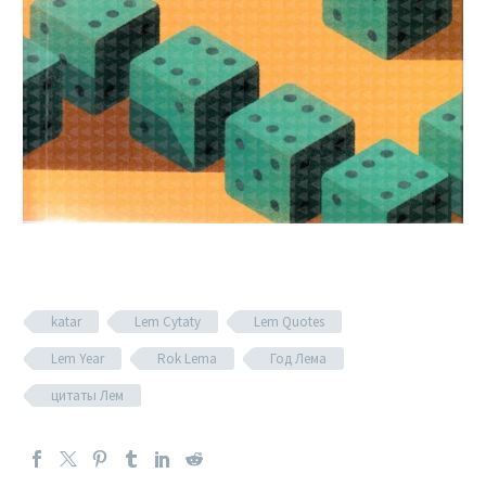
katar
Lem Cytaty
Lem Quotes
Lem Year
Rok Lema
Год Лема
цитаты Лем