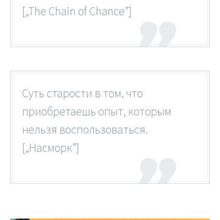
[„The Chain of Chance”]
Суть старости в том, что
приобретаешь опыт, которым
нельзя воспользоваться.
[„Насморк”]