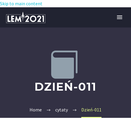
Skip to main content


DZIEŃ-011
Home
cytaty
Dzień-011