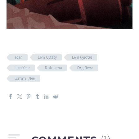
eden
Lem Cytaty
Lem Quotes
Lem Year
Rok Lema
Год Лема
цитаты Лем