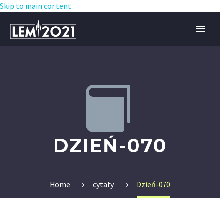
Skip to main content


DZIEŃ-070
Home
cytaty
Dzień-070