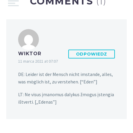
COMMENTS
(1)
WIKTOR
ODPOWIEDZ
11 marca 2021 at 07:07
DE: Leider ist der Mensch nicht imstande, alles,
was möglich ist, zu verstehen. [“Eden”]
LT: Ne visus įmanomus dalykus žmogus įstengia
ištverti. [„Edenas”]