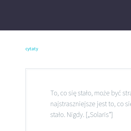
cytaty
To, co się stało, może być str
najstraszniejsze jest to, co s
stało. Nigdy. [„Solaris”]