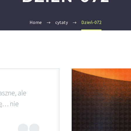
Home
cytaty
Dzień-072
aszne, ale
ię… nie