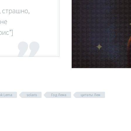
, страшно,
 не
рис”]
ok Lema
solaris
Год Лема
цитаты Лем