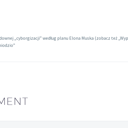
udownej „cyborgizacji” według planu Elona Muska (zobacz też „Wy
miodzio”
MENT