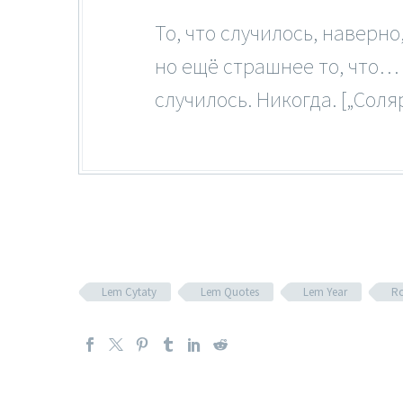
То, что случилось, наверно
но ещё страшнее то, что…
случилось. Никогда. [„Соля
Lem Cytaty
Lem Quotes
Lem Year
R