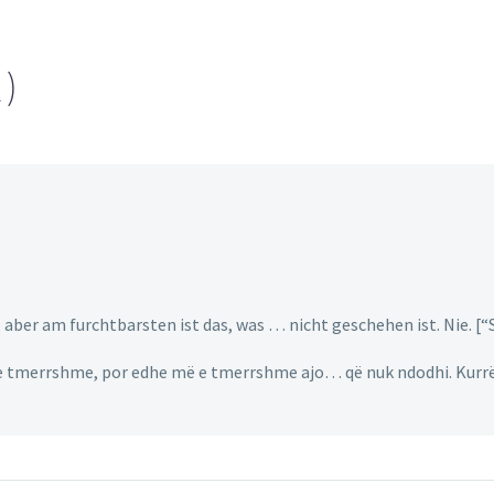
2)
 aber am furchtbarsten ist das, was … nicht geschehen ist. Nie. [“
 e tmerrshme, por edhe më e tmerrshme ajo… që nuk ndodhi. Kurrë.