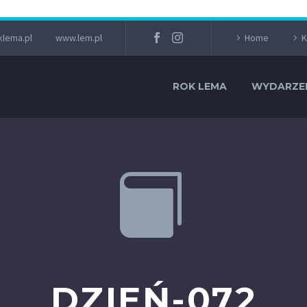
lema.pl
www.lem.pl
Home
K
ROK LEMA
WYDARZE


DZIEŃ-072