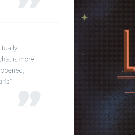
tually
what is more
happened,
ris”]