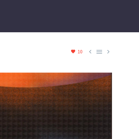



10