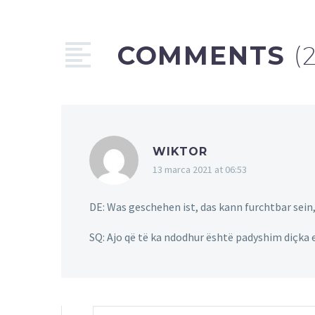
COMMENTS
(
WIKTOR
13 marca 2021 at 06:53
DE: Was geschehen ist, das kann furchtbar sein,
SQ: Ajo që të ka ndodhur është padyshim diçka