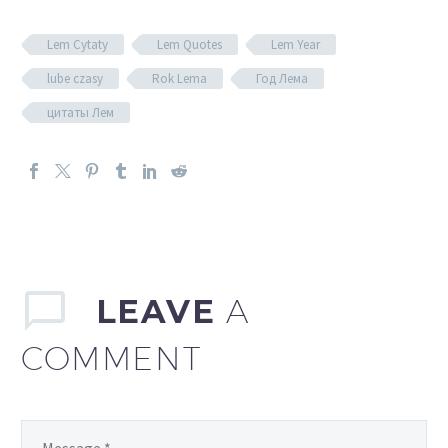
Lem Cytaty
Lem Quotes
Lem Year
lube czasy
Rok Lema
Год Лема
цитаты Лем
LEAVE
A
COMMENT