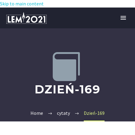
Skip to main content


DZIEŃ-169
Home
cytaty
Dzień-169