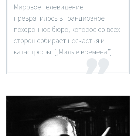
Мировое телевидение
превратилось в грандиозное
похоронное бюро, которое со всех
сторон собирает несчастья и
катастрофы. [„Милые времена”]