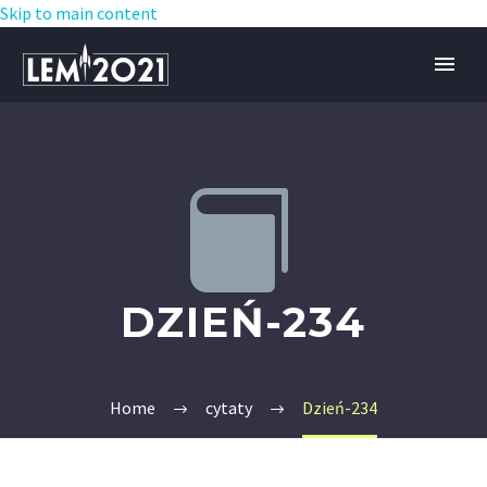
Skip to main content


DZIEŃ-234
Home
cytaty
Dzień-234