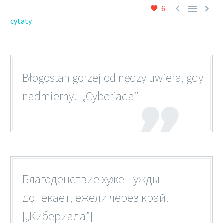



6
cytaty
Błogostan gorzej od nędzy uwiera, gdy
nadmierny. [„Cyberiada”]
Благоденствие хуже нужды
допекает, ежели через край.
[„Кибериада”]