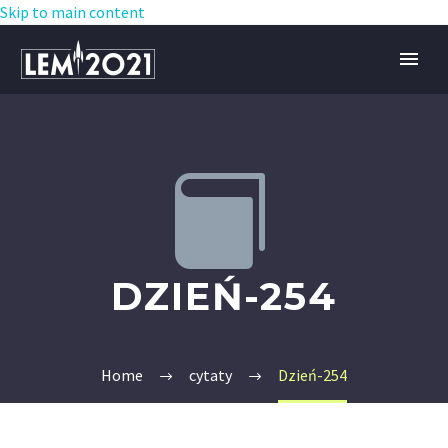
Skip to main content


DZIEŃ-254
Home
cytaty
Dzień-254