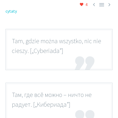



4
cytaty
Tam, gdzie można wszystko, nic nie
cieszy. [„Cyberiada”]
Там, где всё можно – ничто не
радует. [„Кибериада”]