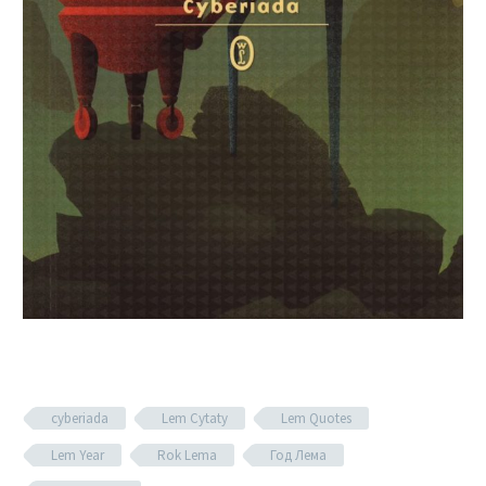
cyberiada
Lem Cytaty
Lem Quotes
Lem Year
Rok Lema
Год Лема