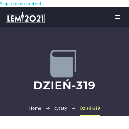
Skip to main content


DZIEŃ-319
Home
cytaty
Dzień-319