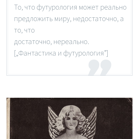
То, что футурология может реально
предложить миру, недостаточно, а
то, что
достаточно, нереально.
[„Фантастика и футурология”]