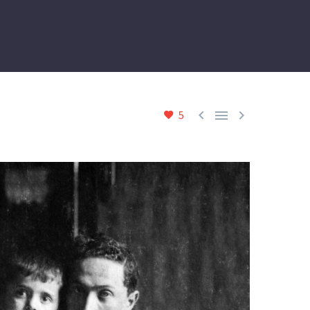



5