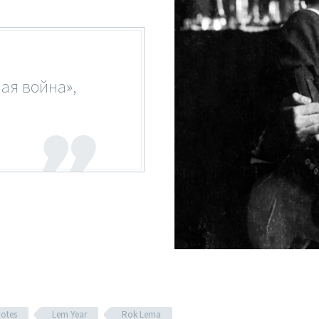
шая война»,
otes
Lem Year
Rok Lema