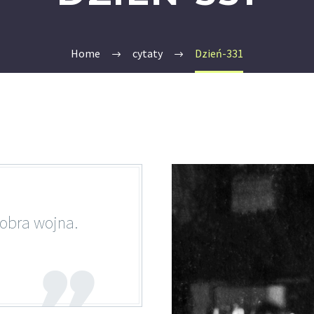
Home
cytaty
Dzień-331
 dobra wojna.