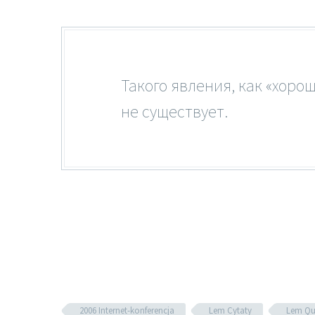
Такого явления, как «хоро
не существует.
2006 Internet-konferencja
Lem Cytaty
Lem Qu