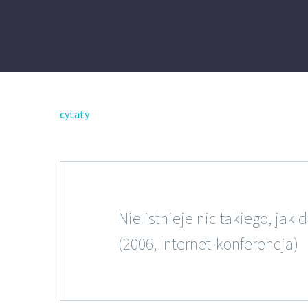
cytaty
Nie istnieje nic takiego, jak
(2006, Internet-konferencja)