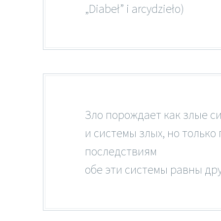
„Diabeł” i arcydzieło)
Зло порождает как злые си
и системы злых, но только 
последствиям
обе эти системы равны друг