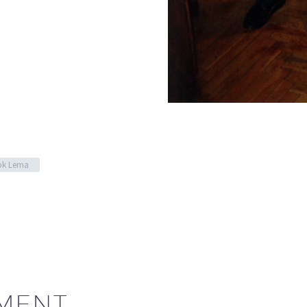
ok Lema
MENT