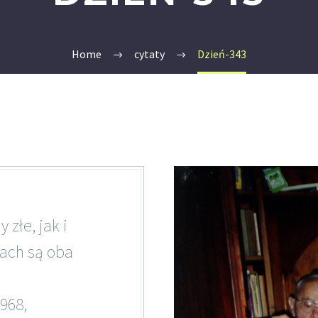
Home
cytaty
Dzień-343
złe, jak i
kach są oba
968,