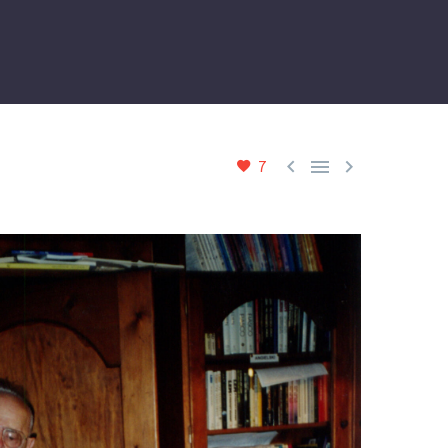



7