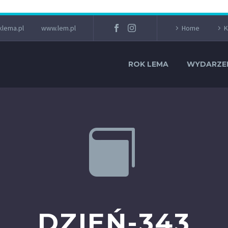
lema.pl
www.lem.pl
Home
K
ROK LEMA
WYDARZE


DZIEŃ-343