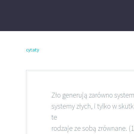
cytaty
Zło generują zarówno systemy 
systemy złych, i tylko w skut
te
rodzaje ze sobą zrównane. (1