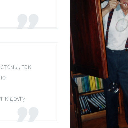
стемы, так
по
 к другу.