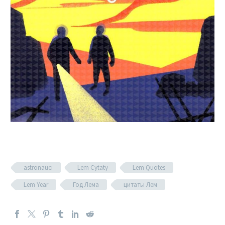
astronauci
Lem Cytaty
Lem Quotes
Lem Year
Год Лема
цитаты Лем