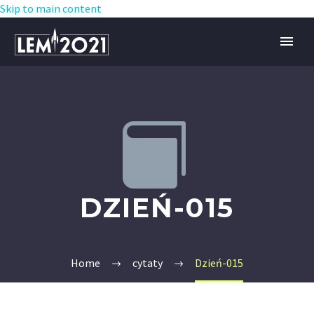
Skip to main content


DZIEŃ-015
Home
cytaty
Dzień-015