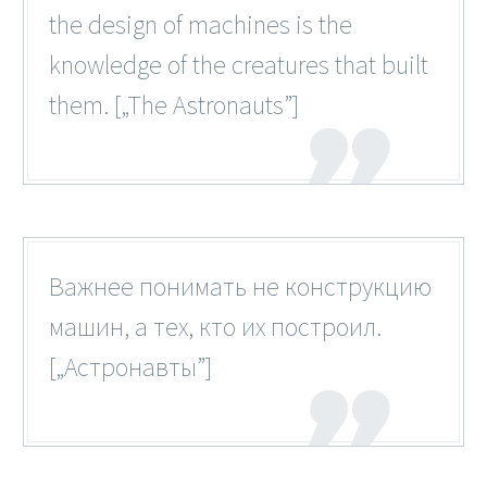
the design of machines is the
knowledge of the creatures that built
them. [„The Astronauts”]
Важнее понимать не конструкцию
машин, а тех, кто их построил.
[„Астронавты”]