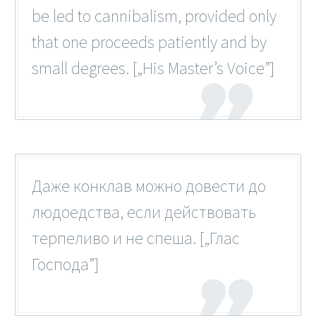
be led to cannibalism, provided only
that one proceeds patiently and by
small degrees. [„His Master’s Voice”]
Даже конклав можно довести до
людоедства, если действовать
терпеливо и не спеша. [„Глас
Господа”]