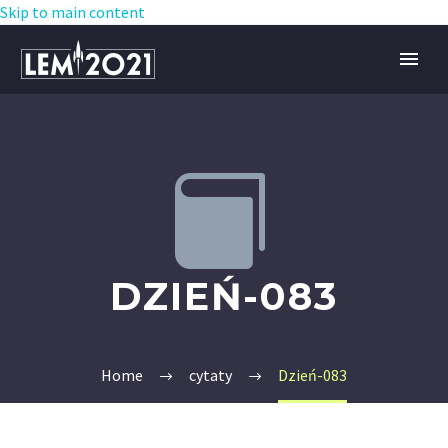
Skip to main content


DZIEŃ-083
Home
cytaty
Dzień-083