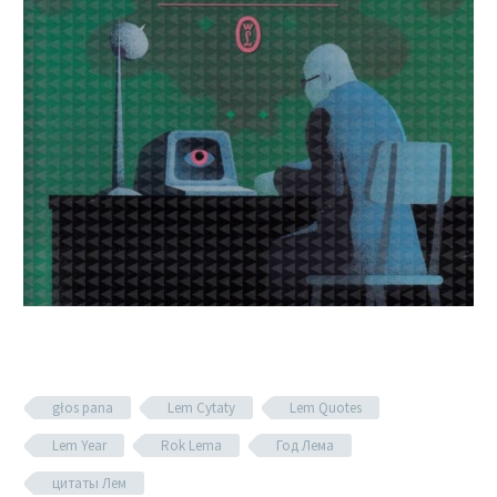
głos pana
Lem Cytaty
Lem Quotes
Lem Year
Rok Lema
Год Лема
цитаты Лем