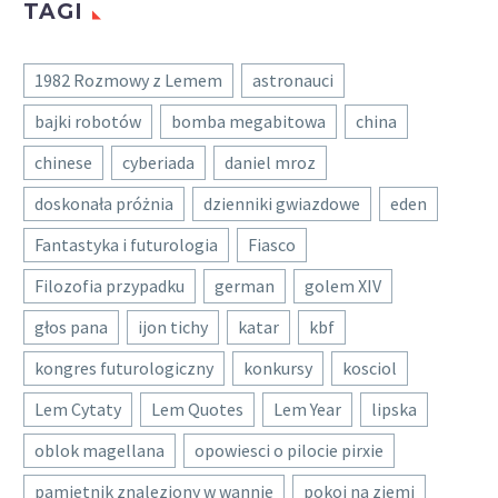
TAGI
1982 Rozmowy z Lemem
astronauci
bajki robotów
bomba megabitowa
china
chinese
cyberiada
daniel mroz
doskonała próżnia
dzienniki gwiazdowe
eden
Fantastyka i futurologia
Fiasco
Filozofia przypadku
german
golem XIV
głos pana
ijon tichy
katar
kbf
kongres futurologiczny
konkursy
kosciol
Lem Cytaty
Lem Quotes
Lem Year
lipska
oblok magellana
opowiesci o pilocie pirxie
pamietnik znaleziony w wannie
pokoj na ziemi