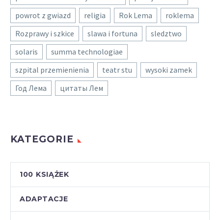
powrot z gwiazd
religia
Rok Lema
roklema
Rozprawy i szkice
slawa i fortuna
sledztwo
solaris
summa technologiae
szpital przemienienia
teatr stu
wysoki zamek
Год Лема
цитаты Лем
KATEGORIE
100 KSIĄŻEK
ADAPTACJE