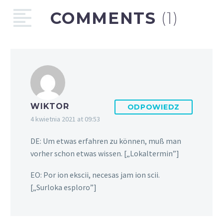
COMMENTS
(1)
WIKTOR
ODPOWIEDZ
4 kwietnia 2021 at 09:53
DE: Um etwas erfahren zu können, muß man
vorher schon etwas wissen. [„Lokaltermin”]
EO: Por ion ekscii, necesas jam ion scii.
[„Surloka esploro”]