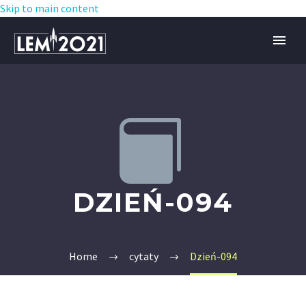
Skip to main content


DZIEŃ-094
Home
cytaty
Dzień-094