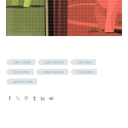
Lem Cytaty
Lem Quotes
Lem Year
Rok Lema
wizja lokalna
Год Лема
цитаты Лем