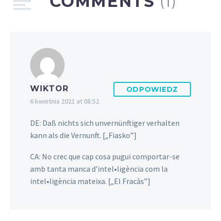
COMMENTS
(1)
WIKTOR
ODPOWIEDZ
6 kwietnia 2021 at 08:52
DE: Daß nichts sich unvernünftiger verhalten
kann als die Vernunft. [„Fiasko”]
CA: No crec que cap cosa pugui comportar-se
amb tanta manca d’intel•ligència com la
intel•ligència mateixa. [„El Fracàs”]