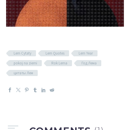
Lem Cytaty
Lem Quotes
Lem Year
pokoj na ziemi
Rok Lema
Год Лема
цитаты Лем