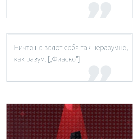
Ничто не ведет себя так неразумно,
как разум. [„Фиаско”]