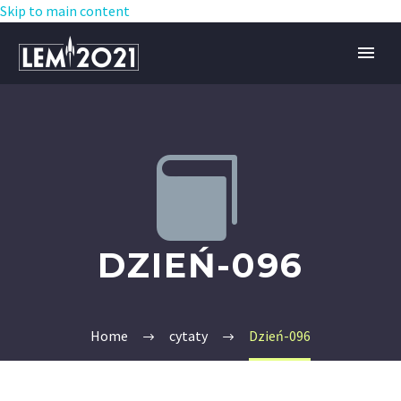
Skip to main content


DZIEŃ-096
Home
cytaty
Dzień-096