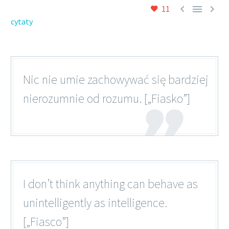



11
cytaty
Nic nie umie zachowywać się bardziej
nierozumnie od rozumu. [„Fiasko”]
I don’t think anything can behave as
unintelligently as intelligence.
[„Fiasco”]