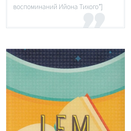
воспоминаний Ийона Тихого”]