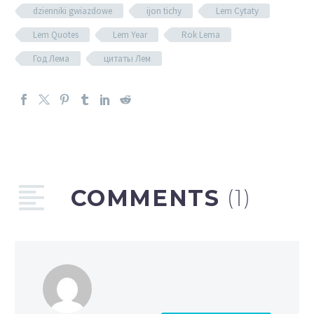
dzienniki gwiazdowe
ijon tichy
Lem Cytaty
Lem Quotes
Lem Year
Rok Lema
Год Лема
цитаты Лем
COMMENTS
(1)