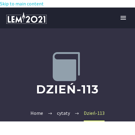
Skip to main content


DZIEŃ-113
Home
cytaty
Dzień-113