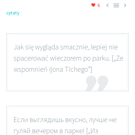



6
cytaty
Jak się wygląda smacznie, lepiej nie
spacerować wieczorem po parku. [„Ze
wspomnień Ijona Tichego”]
Если выглядишь вкусно, лучше не
гуляй вечером в парке! [„Из