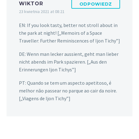
WIKTOR
ODPOWIEDZ
23 kwietnia 2021 at 08:21
EN: If you look tasty, better not stroll about in
the park at night! [„Memoirs of a Space
Traveller: Further Reminiscences of Ijon Tichy”]
DE: Wenn man lecker aussient, geht man lieber
nicht abends im Park spazieren. [„Aus den
Erinnerungen Ijon Tichys”]
PT: Quando se tem um aspecto apetitoso, é
melhor não passear no parque ao cair da noire.
[„Viagens de Ijon Tichy”]