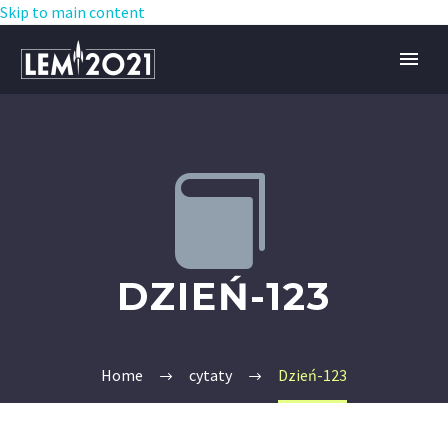
Skip to main content


DZIEŃ-123
Home
cytaty
Dzień-123