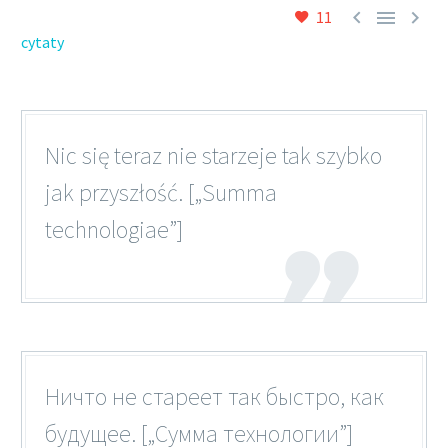



11
cytaty
Nic się teraz nie starzeje tak szybko
jak przyszłość. [„Summa
technologiae”]
Ничто не стареет так быстро, как
будущее. [„Сумма технологии”]