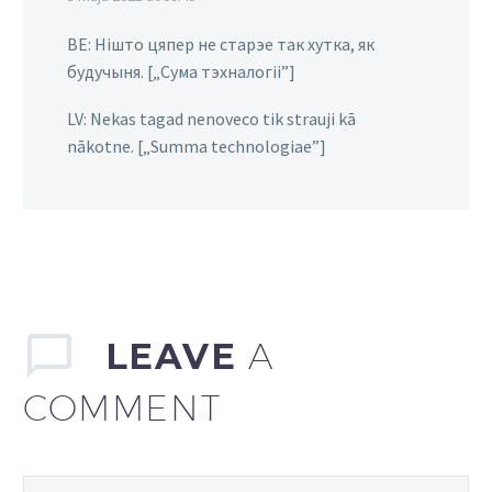
BE: Нішто цяпер не старэе так хутка, як
будучыня. [„Сума тэхналогіі”]
LV: Nekas tagad nenoveco tik strauji kā
nākotne. [„Summa technologiae”]
LEAVE
A
COMMENT