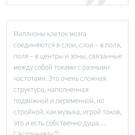
Миллионы клеток мозга
соединяются в слои, слои – в поля,
поля – в центры и зоны, связанные
между собой токами с разными
частотами. Это очень сложная
структура, наполненная
подвижной и переменной, но
стройной, как музыка, игрой токов,
это и есть собственно душа…
[„Астронавты”]