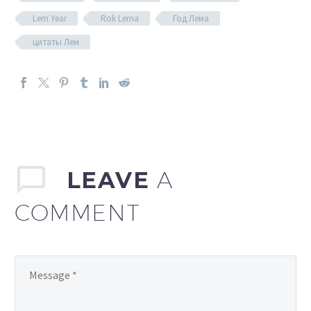
Lem Year
Rok Lema
Год Лема
цитаты Лем
LEAVE
A
COMMENT