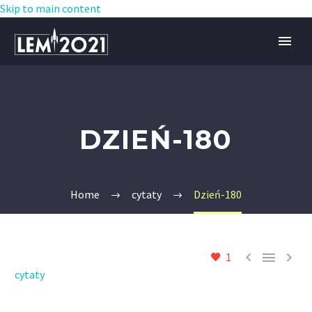
Skip to main content
DZIEŃ-180
Home
cytaty
Dzień-180



1
cytaty