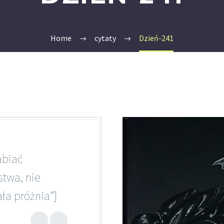
Home
cytaty
Dzień-241
abiać
stwa, nie
ła próżnia”]