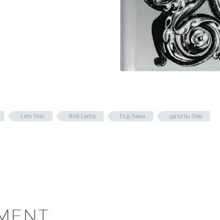
Lem Year
Rok Lema
Год Лема
цитаты Лем
MENT