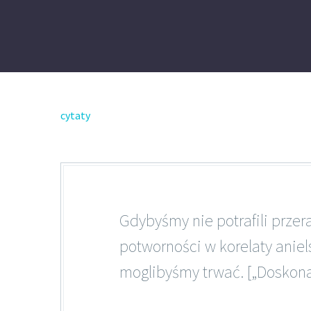
cytaty
Gdybyśmy nie potrafili przer
potworności w korelaty aniel
moglibyśmy trwać. [„Doskona