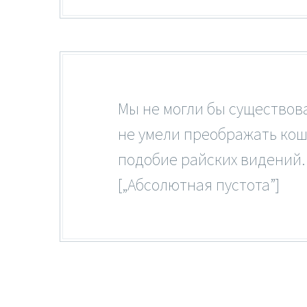
Мы не могли бы существова
не умели преображать ко
подобие райских видений.
[„Абсолютная пустота”]