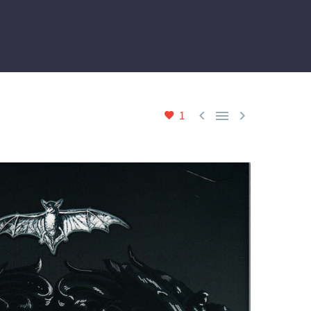



1