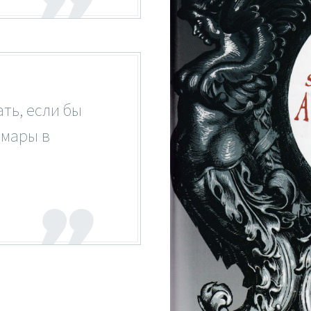
ть, если бы
шмары в