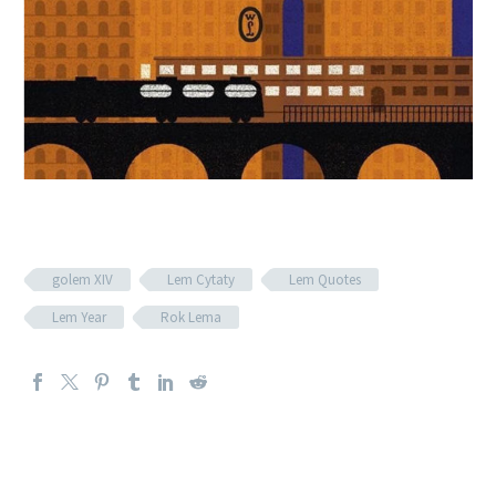
golem XIV
Lem Cytaty
Lem Quotes
Lem Year
Rok Lema