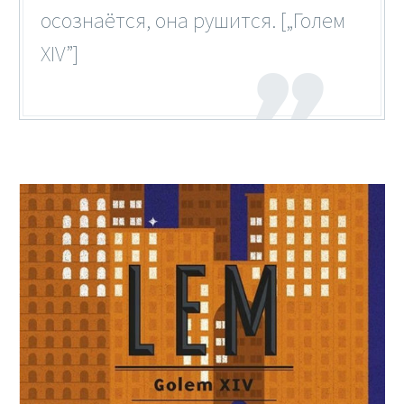
осознаётся, она рушится. [„Голем
XIV”]