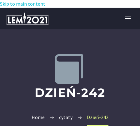
Skip to main content


DZIEŃ-242
Home
cytaty
Dzień-242