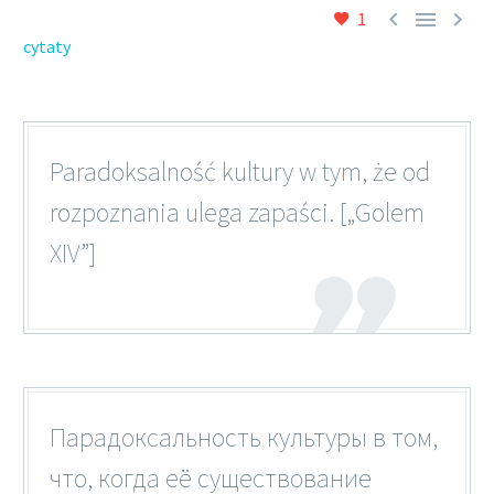



1
cytaty
Paradoksalność kultury w tym, że od
rozpoznania ulega zapaści. [„Golem
XIV”]
Парадоксальность культуры в том,
что, когда её существование