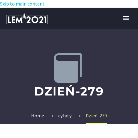
Skip to main content


DZIEŃ-279
Home
cytaty
Dzień-279