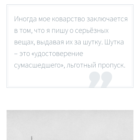
Иногда мое коварство заключается
в том, что я пишу о серьёзных
вещах, выдавая их за шутку. Шутка
– это «удостоверение
сумасшедшего», льготный пропуск.