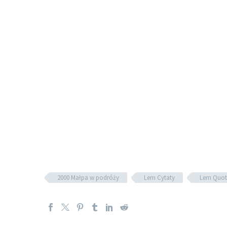
2000 Małpa w podróży
Lem Cytaty
Lem Quot