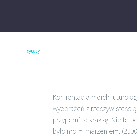
cytaty
Konfrontacja moich futurolo
wyobrażeń z rzeczywistością
przypomina kraksę. Nie to po
było moim marzeniem. (2000