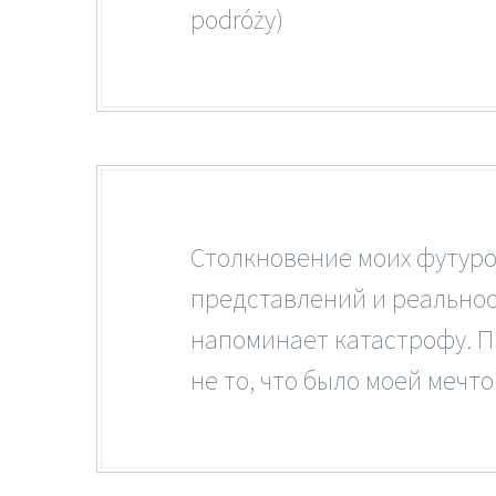
podróży)
Столкновение моих футуро
представлений и реальнос
напоминает катастрофу. 
не то, что было моей мечто