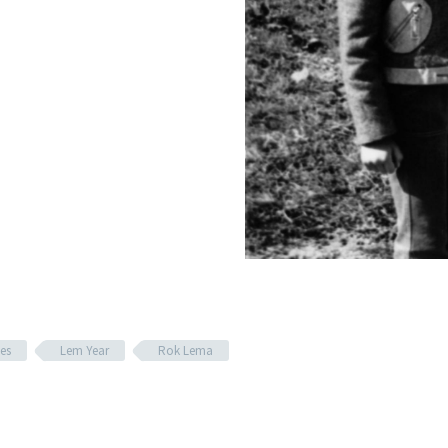
es
Lem Year
Rok Lema