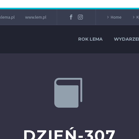
lema.pl
www.lem.pl
Home
K
ROK LEMA
WYDARZE


DZIEŃ-307