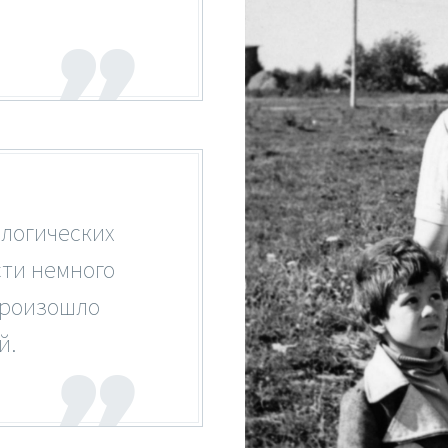
логических
ти немного
Произошло
й.