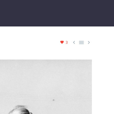



3