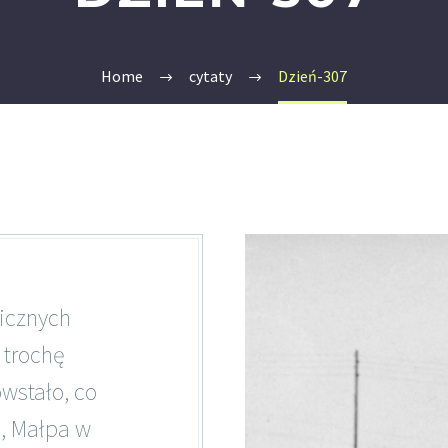
Home
cytaty
Dzień-307
gicznych
 trochę
wstało, co
, Małpa w