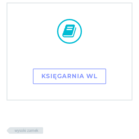


KSIĘGARNIA WL
wysoki zamek