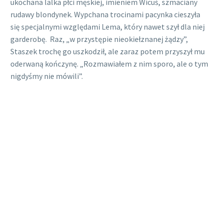
ukochana lalka płci męskiej, imieniem Wicuś, szmaciany
rudawy blondynek. Wypchana trocinami pacynka cieszyła
się specjalnymi względami Lema, który nawet szył dla niej
garderobę. Raz, „w przystępie nieokiełznanej żądzy”,
Staszek trochę go uszkodził, ale zaraz potem przyszył mu
oderwaną kończynę. „Rozmawiałem z nim sporo, ale o tym
nigdyśmy nie mówili”.