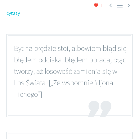



1
cytaty
Byt na błędzie stoi, albowiem błąd się
błędem odciska, błędem obraca, błąd
tworzy, aż losowość zamienia się w
Los Świata. [„Ze wspomnień Ijona
Tichego”]