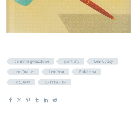
dzienniki gwiazdowe
ijon tichy
Lem Cytaty
Lem Quotes
Lem Year
Rok Lema
Год Лема
цитаты Лем