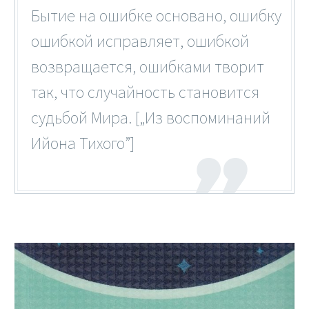
Бытие на ошибке основано, ошибку
ошибкой исправляет, ошибкой
возвращается, ошибками творит
так, что случайность становится
судьбой Мира. [„Из воспоминаний
Ийона Тихого”]