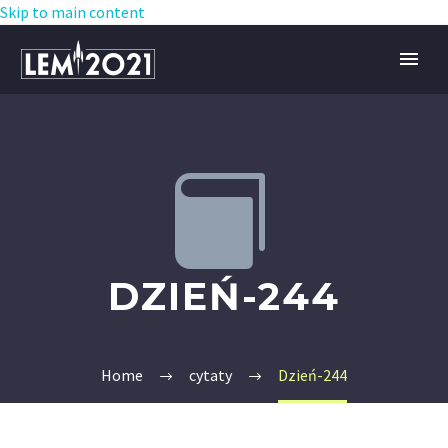
Skip to main content


DZIEŃ-244
Home
cytaty
Dzień-244