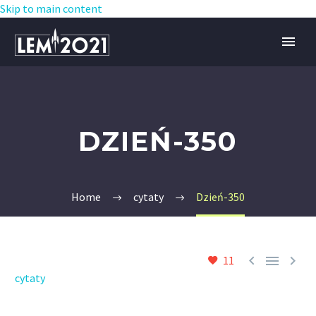
Skip to main content
DZIEŃ-350
Home
cytaty
Dzień-350



11
cytaty