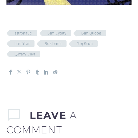
astronauci
Lem Cytaty
Lem Quotes
Lem Year
Rok Lema
Год Лема
цитаты Лем
LEAVE
A
COMMENT