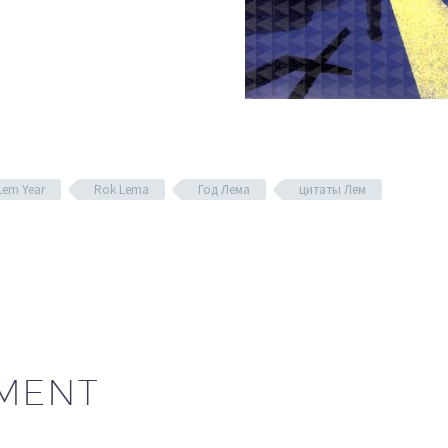
Lem Year
Rok Lema
Год Лема
цитаты Лем
MENT