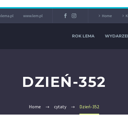
lema.pl
www.lem.pl
Home
K
ROK LEMA
WYDARZE
DZIEŃ-352
Home
cytaty
Dzień-352