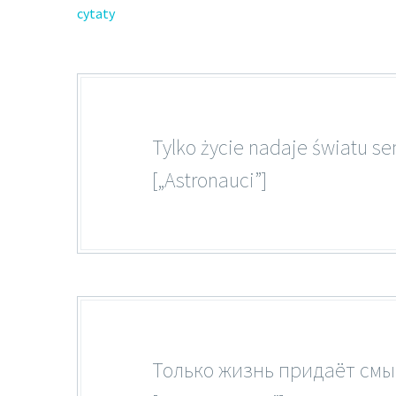
cytaty
Tylko życie nadaje światu se
[„Astronauci”]
Только жизнь придаёт смы