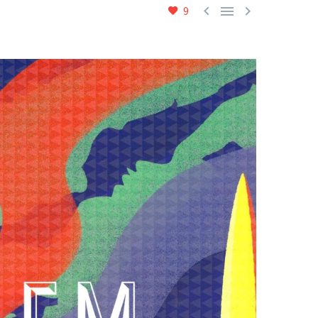



9