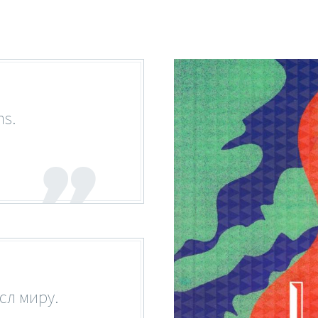
ns.
сл миру.