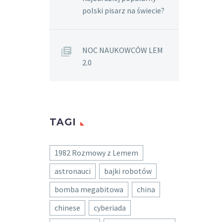
polski pisarz na świecie?
NOC NAUKOWCÓW LEM
2.0
TAGI
1982 Rozmowy z Lemem
astronauci
bajki robotów
bomba megabitowa
china
chinese
cyberiada