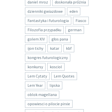
daniel mroz
doskonała próżnia
dzienniki gwiazdowe
eden
Fantastyka i futurologia
Fiasco
Filozofia przypadku
german
golem XIV
głos pana
ijon tichy
katar
kbf
kongres futurologiczny
konkursy
kosciol
Lem Cytaty
Lem Quotes
Lem Year
lipska
oblok magellana
opowiesci o pilocie pirxie