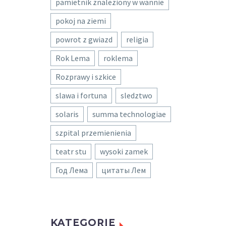
pamietnik znaleziony w wannie
pokoj na ziemi
powrot z gwiazd
religia
Rok Lema
roklema
Rozprawy i szkice
slawa i fortuna
sledztwo
solaris
summa technologiae
szpital przemienienia
teatr stu
wysoki zamek
Год Лема
цитаты Лем
KATEGORIE