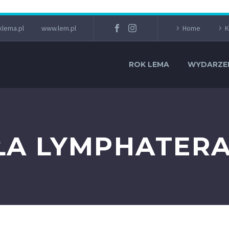
lema.pl
www.lem.pl
Home
K
ROK LEMA
WYDARZE
ŁA LYMPHATER