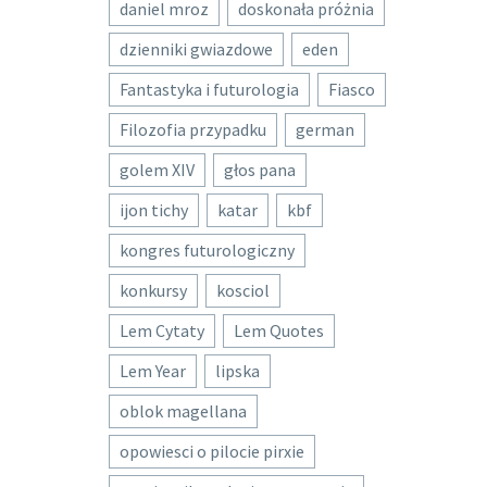
daniel mroz
doskonała próżnia
dzienniki gwiazdowe
eden
Fantastyka i futurologia
Fiasco
Filozofia przypadku
german
golem XIV
głos pana
ijon tichy
katar
kbf
kongres futurologiczny
konkursy
kosciol
Lem Cytaty
Lem Quotes
Lem Year
lipska
oblok magellana
opowiesci o pilocie pirxie