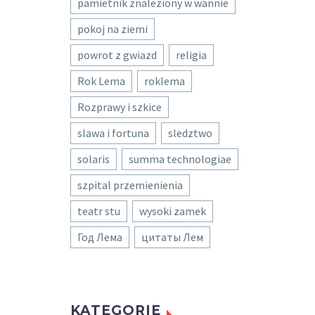
pamietnik znaleziony w wannie
pokoj na ziemi
powrot z gwiazd
religia
Rok Lema
roklema
Rozprawy i szkice
slawa i fortuna
sledztwo
solaris
summa technologiae
szpital przemienienia
teatr stu
wysoki zamek
Год Лема
цитаты Лем
KATEGORIE