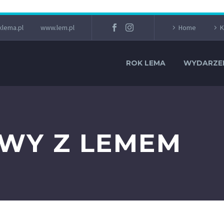
lema.pl
www.lem.pl
Home
K
ROK LEMA
WYDARZE
OWY Z LEMEM