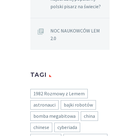
polski pisarz na świecie?
NOC NAUKOWCÓW LEM
2.0
TAGI
1982 Rozmowy z Lemem
astronauci
bajki robotów
bomba megabitowa
china
chinese
cyberiada